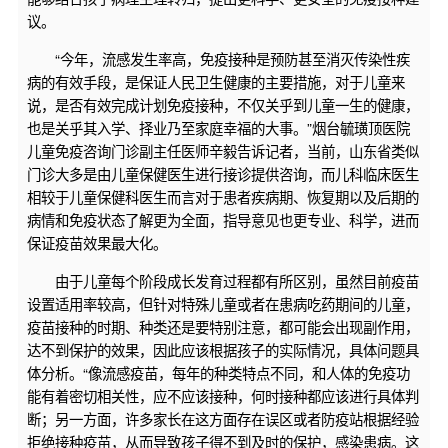
议。
“今年，流感发生率高，免疫接种是预防甚至消灭传染性疾
病的有效手段，是保证人民卫生健康的主要措施，对于儿童来
说，是否有效完成计划免疫接种，不仅关乎到儿童一生的健康，
也是关乎其入学、择业乃至家庭幸福的大事。”烟台毓璜顶医院
儿童免疫咨询门诊副主任医师辛毅告诉记者，当前，山东省类似
门诊大多是由儿童保健医生进行接诊提供咨询，而儿科临床医生
相较于儿童保健科医生而言对于患者疾病期、恢复期以及后期的
病情和免疫状态了解更为全面，指导意见也更专业、科学，进而
保证疫苗效果最大化。
由于儿童每个阶段成长发育过程都有所区别，虽然目前疫苗
设置适用率较高，但针对特殊儿童或者在患病吃药期间的儿童，
疫苗接种的时期、种类还是要特别注意，都可能会出现副作用，
达不到保护的效果，因此应该根据孩子的实际情况，具体问题具
体分析。“像流感疫苗，每年的种类特点不同，和人体的免疫功
能有着密切相关性，应不应该接种，何时接种都应该进行具体判
断；另一方面，许多家长在这方面存在误区或者防疫站根据经验
拒绝接种疫苗，从而导致孩子得不到及时的保护，感染患病。这