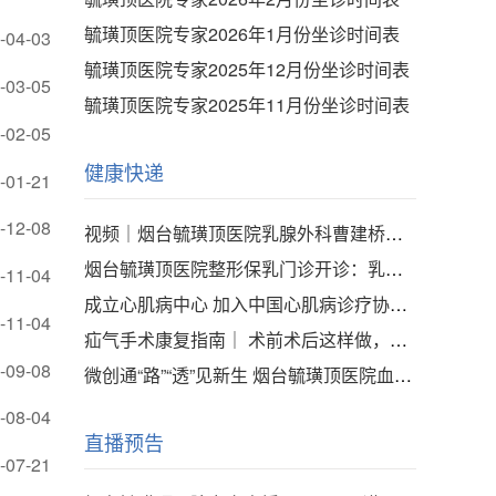
毓璜顶医院专家2026年1月份坐诊时间表
-04-03
毓璜顶医院专家2025年12月份坐诊时间表
-03-05
毓璜顶医院专家2025年11月份坐诊时间表
-02-05
健康快递
-01-21
-12-08
视频｜烟台毓璜顶医院乳腺外科曹建桥：乳腺癌手术新选择！不止于根治，更兼顾美丽与自信
烟台毓璜顶医院整形保乳门诊开诊：乳腺癌治疗新曙光，兼顾根治与美丽
-11-04
成立心肌病中心 加入中国心肌病诊疗协作网 烟台毓璜顶医院打造心肌病区域精准诊疗新高地
-11-04
疝气手术康复指南｜ 术前术后这样做，少走弯路早康复
-09-08
微创通“路”“透”见新生 烟台毓璜顶医院血管通路中心为透析患者点亮希望
-08-04
直播预告
-07-21