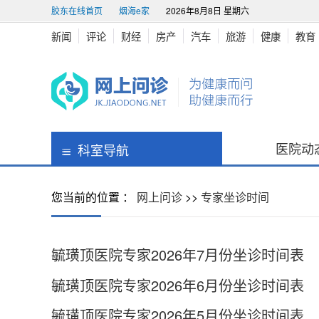
胶东在线首页
烟海e家
2026年8月8日 星期六
新闻
评论
财经
房产
汽车
旅游
健康
教育
医院动
科室导航
非手术科室
您当前的位置 ：
网上问诊
>>
专家坐诊时间
消化内科
呼吸内科
风湿免疫科
血液内科
肾内科
内分泌科
神经内科
心血管内科
肿瘤内一科
毓璜顶医院专家2026年7月份坐诊时间表
肿瘤内二科
放疗科
保健科
小儿内科
变态反应科
皮肤科
毓璜顶医院专家2026年6月份坐诊时间表
重症医学科
急救中心
营养科
康复医学科
血液净化科
体检中心
毓璜顶医院专家2026年5月份坐诊时间表