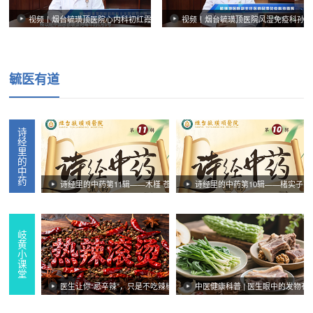
视频丨烟台毓璜顶医院心内科初红霞：科学认识房颤 共同守护健康
视频丨烟台毓璜顶医院风湿免疫科孙雪
毓医有道
诗经里的中药
诗经里的中药第11辑——木槿 苍耳
诗经里的中药第10辑——楮实子 
岐黄小课堂
医生让你“忌辛辣”，只是不吃辣椒吗？这些才是医生眼中的辛辣食物
中医健康科普 | 医生眼中的发物