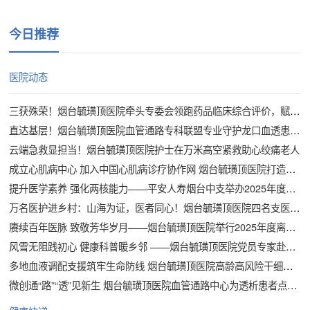
今日推荐
医院动态
三获殊荣！烟台毓璜顶医院牵头专委会领跑药品临床综合评价，赋能医院药学高质量发展
直达基层！烟台毓璜顶医院血管通路专科联盟专业守护龙口血透患者“生命线”
云端急救显担当！烟台毓璜顶医院护士在万米高空紧救助心绞痛老人
成立心肌病中心 加入中国心肌病诊疗协作网 烟台毓璜顶医院打造心肌病区域精准诊疗新高地
提升医学素养 强化两核能力——平安人寿烟台中支举办2025年度专项技能培训
万名医护进乡村：山海为证，医者同心！烟台毓璜顶医院四名支医，为长岛留下“带不走”的医疗力量
赓续百年医脉 致敬芳华岁月——烟台毓璜顶医院举行2025年度离退休职工院情通报会暨荣退仪式
风雪无阻践初心 健康科普暖乡邻 ——烟台毓璜顶医院党员专家赴基层开展科普义诊
多地血液调配支援筑牢生命防线 烟台毓璜顶医院高龄高风险干细胞移植成功
微创通“路”“透”见新生 烟台毓璜顶医院血管通路中心为透析患者点亮希望