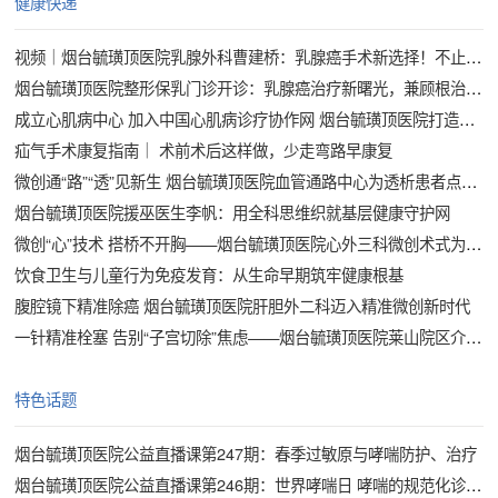
健康快递
视频｜烟台毓璜顶医院乳腺外科曹建桥：乳腺癌手术新选择！不止于根治，更兼顾美丽与自信
烟台毓璜顶医院整形保乳门诊开诊：乳腺癌治疗新曙光，兼顾根治与美丽
成立心肌病中心 加入中国心肌病诊疗协作网 烟台毓璜顶医院打造心肌病区域精准诊疗新高地
疝气手术康复指南｜ 术前术后这样做，少走弯路早康复
微创通“路”“透”见新生 烟台毓璜顶医院血管通路中心为透析患者点亮希望
烟台毓璜顶医院援巫医生李帆：用全科思维织就基层健康守护网
微创“心”技术 搭桥不开胸——烟台毓璜顶医院心外三科微创术式为冠心病患者带来新选择
饮食卫生与儿童行为免疫发育：从生命早期筑牢健康根基
腹腔镜下精准除癌 烟台毓璜顶医院肝胆外二科迈入精准微创新时代
一针精准栓塞 告别“子宫切除”焦虑——烟台毓璜顶医院莱山院区介入治疗科团队不开刀治愈多发巨大子宫肌瘤
特色话题
烟台毓璜顶医院公益直播课第247期：春季过敏原与哮喘防护、治疗
烟台毓璜顶医院公益直播课第246期：世界哮喘日 哮喘的规范化诊疗与科学管理方案