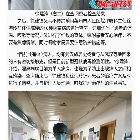
徐建锋（右二）在查阅患者检查结果
之后，徐建锋又马不停蹄随同莱州市人民医院呼吸科主任徐
海玲前往住院楼的16楼隔离病房进行查房，详细询问了患者的体
温、咳嗽等情况，又进行了细致的查体，嘱咐患者安心治疗，不
要有焦虑情绪。同时嘱咐家属属要注意防护措施等。
“目前共有6位病人，均有武汉旅居史或者与从武汉等地回来
的人有密切接触史，但是目前新型冠状病毒检测阴性。”徐建锋
介绍，隔离病房目前为单人病房，也是为了防止出现病人之间相
互感染。查房结束后，徐建锋和徐海玲针对患者的治疗方案及时
进行了调整，并与护理人员沟通，叮嘱护理治疗时的注意事项。