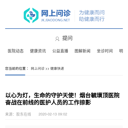
提问
医院动态
健康资讯
公益直播
图解新闻
坐诊时间
明星
您当前的位置 ：
网上问诊
>>
健康快递
以心为灯，生命的守护天使！烟台毓璜顶医院
奋战在前线的医护人员的工作掠影
来源：胶东在线 2020-02-13 09:02