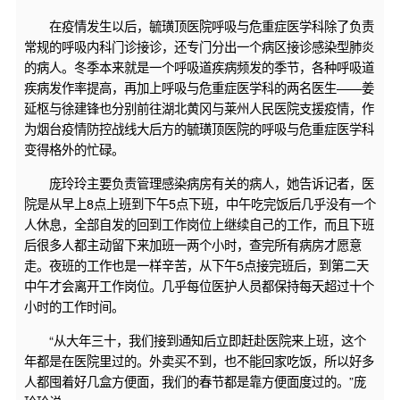
在疫情发生以后，毓璜顶医院呼吸与危重症医学科除了负责
常规的呼吸内科门诊接诊，还专门分出一个病区接诊感染型肺炎
的病人。冬季本来就是一个呼吸道疾病频发的季节，各种呼吸道
疾病发作率提高，再加上呼吸与危重症医学科的两名医生——姜
延枢与徐建锋也分别前往湖北黄冈与莱州人民医院支援疫情，作
为烟台疫情防控战线大后方的毓璜顶医院的呼吸与危重症医学科
变得格外的忙碌。
庞玲玲主要负责管理感染病房有关的病人，她告诉记者，医
院是从早上8点上班到下午5点下班，中午吃完饭后几乎没有一个
人休息，全部自发的回到工作岗位上继续自己的工作，而且下班
后很多人都主动留下来加班一两个小时，查完所有病房才愿意
走。夜班的工作也是一样辛苦，从下午5点接完班后，到第二天
中午才会离开工作岗位。几乎每位医护人员都保持每天超过十个
小时的工作时间。
“从大年三十，我们接到通知后立即赶赴医院来上班，这个
年都是在医院里过的。外卖买不到，也不能回家吃饭，所以好多
人都囤着好几盒方便面，我们的春节都是靠方便面度过的。”庞