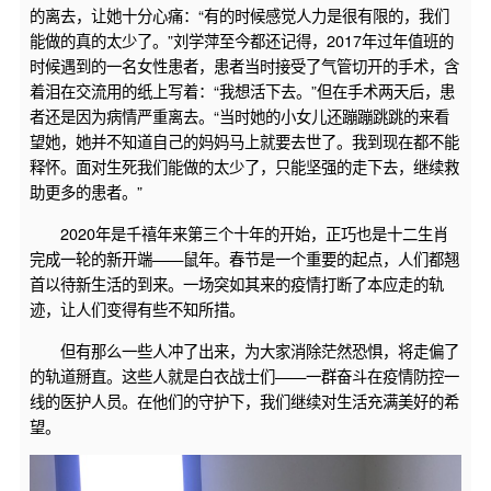
的离去，让她十分心痛：“有的时候感觉人力是很有限的，我们
能做的真的太少了。”刘学萍至今都还记得，2017年过年值班的
时候遇到的一名女性患者，患者当时接受了气管切开的手术，含
着泪在交流用的纸上写着：“我想活下去。”但在手术两天后，患
者还是因为病情严重离去。“当时她的小女儿还蹦蹦跳跳的来看
望她，她并不知道自己的妈妈马上就要去世了。我到现在都不能
释怀。面对生死我们能做的太少了，只能坚强的走下去，继续救
助更多的患者。”
2020年是千禧年来第三个十年的开始，正巧也是十二生肖
完成一轮的新开端——鼠年。春节是一个重要的起点，人们都翘
首以待新生活的到来。一场突如其来的疫情打断了本应走的轨
迹，让人们变得有些不知所措。
但有那么一些人冲了出来，为大家消除茫然恐惧，将走偏了
的轨道掰直。这些人就是白衣战士们——一群奋斗在疫情防控一
线的医护人员。在他们的守护下，我们继续对生活充满美好的希
望。