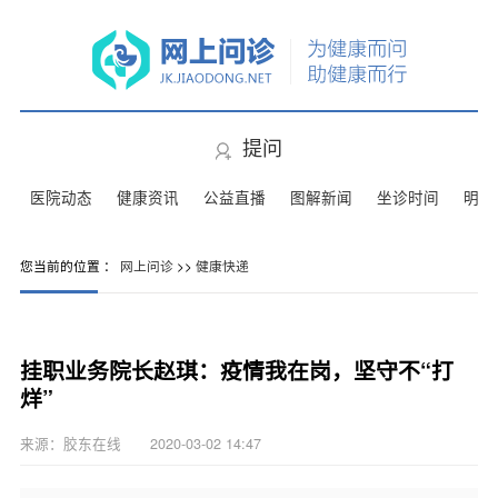
提问
医院动态
健康资讯
公益直播
图解新闻
坐诊时间
明星
您当前的位置 ：
网上问诊
>>
健康快递
挂职业务院长赵琪：疫情我在岗，坚守不“打
烊”
来源：胶东在线 2020-03-02 14:47