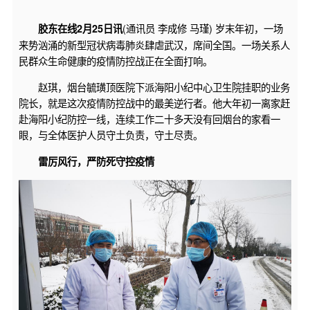
(通讯员 李成修 马瑾) 岁末年初，一场
胶东在线2月25日讯
来势汹涌的新型冠状病毒肺炎肆虐武汉，席间全国。一场关系人
民群众生命健康的疫情防控战正在全面打响。
赵琪，烟台毓璜顶医院下派海阳小纪中心卫生院挂职的业务
院长，就是这次疫情防控战中的最美逆行者。他大年初一离家赶
赴海阳小纪防控一线，连续工作二十多天没有回烟台的家看一
眼，与全体医护人员守土负责，守土尽责。
雷厉风行，
严防死守控疫情