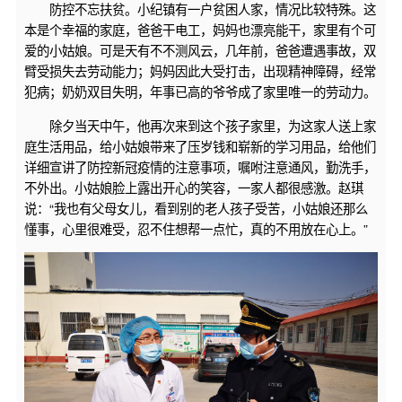
防控不忘扶贫。小纪镇有一户贫困人家，情况比较特殊。这
本是个幸福的家庭，爸爸干电工，妈妈也漂亮能干，家里有个可
爱的小姑娘。可是天有不不测风云，几年前，爸爸遭遇事故，双
臂受损失去劳动能力；妈妈因此大受打击，出现精神障碍，经常
犯病；奶奶双目失明，年事已高的爷爷成了家里唯一的劳动力。
除夕当天中午，他再次来到这个孩子家里，为这家人送上家
庭生活用品，给小姑娘带来了压岁钱和崭新的学习用品，给他们
详细宣讲了防控新冠疫情的注意事项，嘱咐注意通风，勤洗手，
不外出。小姑娘脸上露出开心的笑容，一家人都很感激。赵琪
说：“我也有父母女儿，看到别的老人孩子受苦，小姑娘还那么
懂事，心里很难受，忍不住想帮一点忙，真的不用放在心上。”