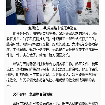
赵琪(左二)到黄崖路卡值班点巡查
他任劳任怨，哪里需要哪里去。泉水头留观站的建设，时间
紧任务重，为了跟疫情抢时间，他跟员工一起到站点打扫卫生，
整治环境，现场指导医疗废物、废水的处理，为站点制定各项制
度、工作职责、规范业务流程。无论是白天还是深夜工作都是一
件接一件。实在饿了，就泡一碗方便面充饥。
赵琪每天协助张龙院长综合协调各项工作，起草文件、梳理
流程、查找最新防控诊疗指南，组织整理工作台帐。他工作踏实
细致，时刻嘱咐员工实事求是，以数据说话，决不能想当然地汇
报信息。每天带领大家把各防控小组反馈的信息制成清晰的表
格。
义不容辞，
急调物资保防控
海阳市发现新冠肺炎确诊病人后，医护人员的感染风险骤然