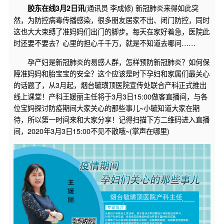
(通讯员 李成修) 新冠肺炎来得如此突
胶东在线3月2日讯
然，为防控病毒传播感染，很多朋友居家不出、闭门防控，同时
这也大大束缚了准妈妈们出门的脚步。每天在家好着急，医院此
时还要不要去？心里的担心千千万，就是不知道去哪问……
孕产妇是新冠肺炎的易感人群，怎样预防新冠肺炎？如何保
障准妈妈和胎宝宝的安全？这个应该是时下孕妇和家属们最关心
的话题了，从3月起，烟台毓璜顶医院宣传处联合产科正式推出
线上课堂！产科王媛丽主任将于3月3日15:00做客直播间，与各
位宝妈探讨防疫期间大家关心的那些事儿~小毓知道大家在期
待，所以第一时间来和大家分享！记得扫描下方二维码进入直播
间，2020年3月3日15:00不见不散哦~(掌声在哪里)