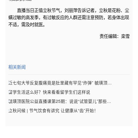
直播当日正值立秋节气，刘丽萍告诉记者，立秋是花粉、尘
螨过敏的高发季，有过敏反应的人群还需注意预防，若身体出现
不适，需及时就医。
责任编辑：栾雪
相关新闻
近七旬大爷反复腹痛竟是肚里藏有罕见“炸弹” 毓璜顶医院创新技术成功治疗
留学生活这么好？快来看看留学生们这样说
毓璜顶医院公益直播课第25期：说说“试管婴儿”那些事儿
立秋问候 | 节气饮食有讲究 让健康从“齿”开始！