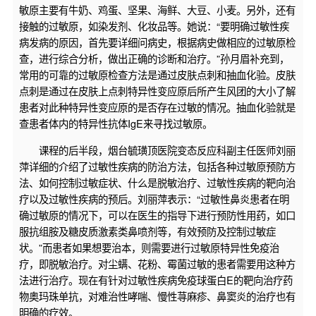
敏原主要有牛奶、鸡蛋、坚果、海鲜、大豆、小麦。另外，还有
接触的过敏原，如染发剂、化妆品等。她说：“要明确过敏性疾
病发病的原因，首先要详细问病史，根据病史做相应的过敏原检
查，进行综合分析，做出正确的诊断和治疗。”孙月眉补充到，
常用的可靠的过敏原检查方法是通过皮肤点刺和抽血化验。皮肤
点刺是通过在皮肤上点刺特异性变应原后所产生风团的大小了解
患者对此种特异性变应原的是否存在过敏的情况。抽血化验就是
查患者体内的特异性抗体IgE来寻找过敏原。
课程的后半段，烟台毓璜顶医院变态反应科副主任医师刘丽
萍详细的介绍了过敏性疾病的防治方法，包括各种过敏原预防方
法、如何控制过敏症状、什么是脱敏治疗、过敏性疾病的靶向治
疗以及过敏性疾病的预后。刘丽萍表示：“过敏性鼻炎患者在明
确过敏原的情况下，可以在医生的指导下进行预防性用药，如口
服抗组胺及糖皮质激素类鼻喷剂等，有效预防及控制过敏症
状。”而患者如果想要治本，则需要进行过敏原特异性免疫治
疗，即脱敏治疗。对尘螨、花粉、霉菌过敏的患者需要用这种方
法进行治疗。现在有针对过敏性疾病免疫球蛋白E的靶向治疗药
物奥玛珠单抗，对难治性哮喘、慢性荨麻疹、鼻窦炎的治疗也有
明确的疗效。