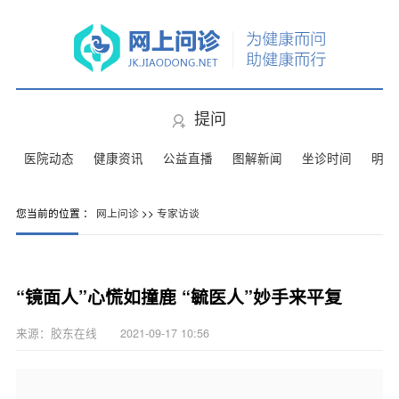
提问
医院动态
健康资讯
公益直播
图解新闻
坐诊时间
明星
您当前的位置 ：
网上问诊
>>
专家访谈
“镜面人”心慌如撞鹿 “毓医人”妙手来平复
来源：胶东在线 2021-09-17 10:56