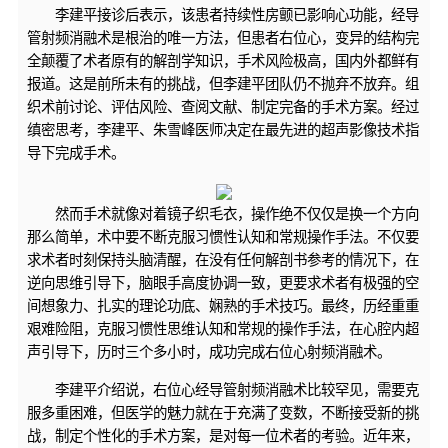
李建平接诊后表示，该患者持续性房颤已影响心功能，经导
管射频消融术是根治的唯一方法，但患者右位心，变异的结构完
全颠覆了术者原有的解剖学知识，手术风险极高，国内外都鲜有
报道。这是前所未有的挑战，但李建平团队仍不抛弃不放弃。组
织术前讨论、评估风险、查阅文献、制定完备的手术方案。经过
缜密思考，李建平、朱雪峰医师决定在最先进的超声影像技术指
导下完成手术。
然而手术就像对着镜子织毛衣，操作绝不仅仅是换一个方向
那么简单，术中要不断克服习惯性认知和常规操作手法。不仅要
求术者时刻保持头脑清醒，在没有任何解剖书参考的情况下，在
逆向思维引导下，脑眼手高度协调一致，更要求术者有极强的空
间想象力、扎实的理论功底、娴熟的手术技巧。最终，历经重重
艰难险阻，克服习惯性思维认知和常规的操作手法，在心腔内超
声引导下，历时三个多小时，成功完成右位心射频消融术。
李建平介绍说，右位心经导管射频消融术比较罕见，需要克
服多重困难，但医学的魅力就在于充满了变数，不断接受新的挑
战，制定个性化的手术方案，是对每一位术者的考验。近年来，