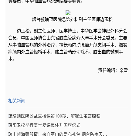
务委员，中华脑血管病杂志编委等职务。
烟台毓璜顶医院急诊外科副主任医师边玉松
边玉松，副主任医师，医学博士，中华医学会神经外科分会
会员，中国医师协会山东省脑血管病介入与手术分会委员。主要
从事脑血管病的外科治疗，擅长颅内动脉瘤开颅夹闭手术、烟雾
病颅内外血管搭桥手术、脑血管畸形切除术、脑出血的微创手
术。
责任编辑：栾雪
相关新闻
毓璜顶医院公益直播课第100期：解密生殖宫腔镜
莱阳卫校举行复学复课集体升国旗仪式
跨山越海赠殷情！来自巫山的爱心礼包 烟台防疫天使请签收