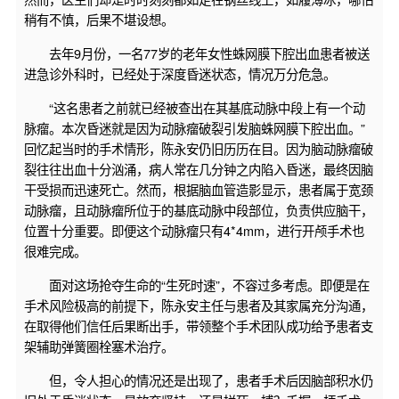
稍有不慎，后果不堪设想。
去年9月份，一名77岁的老年女性蛛网膜下腔出血患者被送
进急诊外科时，已经处于深度昏迷状态，情况万分危急。
“这名患者之前就已经被查出在其基底动脉中段上有一个动
脉瘤。本次昏迷就是因为动脉瘤破裂引发脑蛛网膜下腔出血。”
回忆起当时的手术情形，陈永安仍旧历历在目。因为脑动脉瘤破
裂往往出血十分汹涌，病人常在几分钟之内陷入昏迷，最终因脑
干受损而迅速死亡。然而，根据脑血管造影显示，患者属于宽颈
动脉瘤，且动脉瘤所位于的基底动脉中段部位，负责供应脑干，
位置十分重要。即便这个动脉瘤只有4*4mm，进行开颅手术也
很难完成。
面对这场抢夺生命的“生死时速”，不容过多考虑。即便是在
手术风险极高的前提下，陈永安主任与患者及其家属充分沟通，
在取得他们信任后果断出手，带领整个手术团队成功给予患者支
架辅助弹簧圈栓塞术治疗。
但，令人担心的情况还是出现了，患者手术后因脑部积水仍