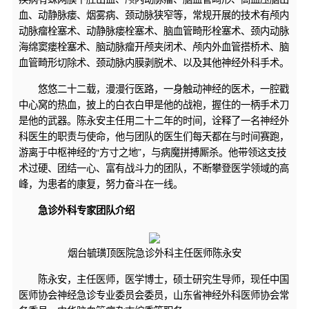
血、动静脉瘘、烟雾病、颈动脉狭窄等，常规开展的技术有颅内
动脉瘤栓塞术、动静脉瘘栓塞术、脑血管畸形栓塞术、颈内动脉
海绵窦瘘栓塞术、脑动脉瘤开颅夹闭术、颅内外血管搭桥术、脑
血管畸形切除术、颈动脉内膜剥脱术、以及其他神经外科手术。
悠悠二十二载，漫漫行医路，一身触动神经的医术，一腔戳
中心窝的热血，披上的白衣白甲是他的战袍，握住的一柄手术刀
是他的武器。陈永安主任用二十二年的时间，诠释了一名神经外
科医生的职责与使命，他与团队的医生们每天都在与时间赛跑，
游离于中枢神经的“方寸之地”，与病魔拼搏厮杀。他带领这支技
术过硬、团结一心、富有战斗力的团队，不断攀登医学领域的高
峰，为患者的康复，努力奋斗在一线。
急诊外科专家团队介绍
烟台毓璜顶医院急诊外科主任医师陈永安
陈永安，主任医师，医学博士，硕士研究生导师，现任中国
医师协会神经急诊专业委员会委员，山东省神经外科医师协会常