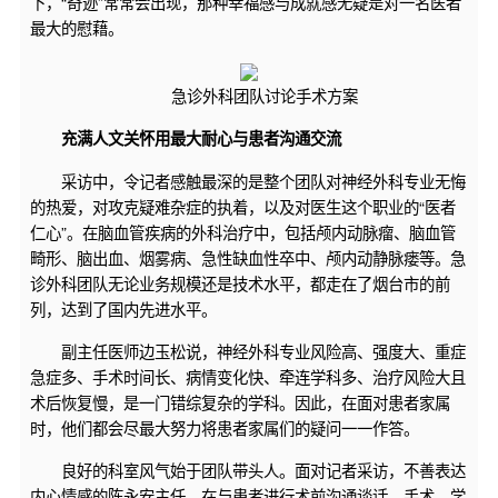
下，“奇迹”常常会出现，那种幸福感与成就感无疑是对一名医者
最大的慰藉。
急诊外科团队讨论手术方案
充满人文关怀用最大耐心与患者沟通交流
采访中，令记者感触最深的是整个团队对神经外科专业无悔
的热爱，对攻克疑难杂症的执着，以及对医生这个职业的“医者
仁心”。在脑血管疾病的外科治疗中，包括颅内动脉瘤、脑血管
畸形、脑出血、烟雾病、急性缺血性卒中、颅内动静脉瘘等。急
诊外科团队无论业务规模还是技术水平，都走在了烟台市的前
列，达到了国内先进水平。
副主任医师边玉松说，神经外科专业风险高、强度大、重症
急症多、手术时间长、病情变化快、牵连学科多、治疗风险大且
术后恢复慢，是一门错综复杂的学科。因此，在面对患者家属
时，他们都会尽最大努力将患者家属们的疑问一一作答。
良好的科室风气始于团队带头人。面对记者采访，不善表达
内心情感的陈永安主任，在与患者进行术前沟通谈话、手术、学