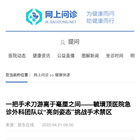
提问
医院动态
健康资讯
公益直播
图解新闻
坐诊时间
明星
您当前的位置 ：
网上问诊
>>
健康快递
一把手术刀游离于毫厘之间——毓璜顶医院急
诊外科团队以“亮剑姿态”挑战手术禁区
来源：胶东在线 2022-04-21 09:00