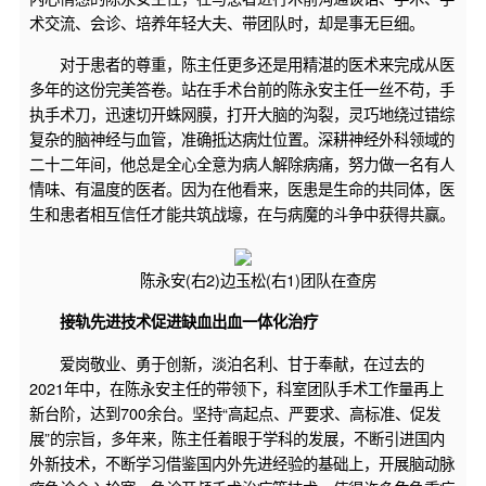
术交流、会诊、培养年轻大夫、带团队时，却是事无巨细。
对于患者的尊重，陈主任更多还是用精湛的医术来完成从医
多年的这份完美答卷。站在手术台前的陈永安主任一丝不苟，手
执手术刀，迅速切开蛛网膜，打开大脑的沟裂，灵巧地绕过错综
复杂的脑神经与血管，准确抵达病灶位置。深耕神经外科领域的
二十二年间，他总是全心全意为病人解除病痛，努力做一名有人
情味、有温度的医者。因为在他看来，医患是生命的共同体，医
生和患者相互信任才能共筑战壕，在与病魔的斗争中获得共赢。
陈永安(右2)边玉松(右1)团队在查房
接轨先进技术促进缺血出血一体化治疗
爱岗敬业、勇于创新，淡泊名利、甘于奉献，在过去的
2021年中，在陈永安主任的带领下，科室团队手术工作量再上
新台阶，达到700余台。坚持“高起点、严要求、高标准、促发
展”的宗旨，多年来，陈主任着眼于学科的发展，不断引进国内
外新技术，不断学习借鉴国内外先进经验的基础上，开展脑动脉