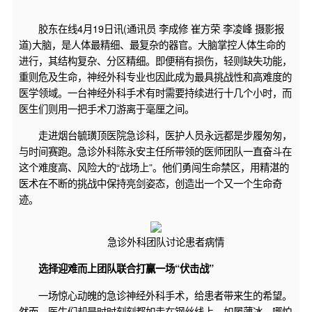
胶东在线4月19日讯(通讯员 李成修 崔方荣 李凌峰 摄影报
道)大脑，是人体最精细、最复杂的器官。大脑掌控人体生命的
进行，其结构复杂、分区精细。即便稍有损伤，轻则缺失功能，
重则危及生命，神经外科专业也因此成为最具挑战性和高难度的
医学领域。一台神经外科手术有时需要持续进行十几个小时，而
医生们则用一把手术刀游离于毫厘之间。
走进烟台毓璜顶医院急诊科，医护人员永远都是步履匆匆，
与时间赛跑。急诊外科陈永安主任所带领的医师团队一直奋斗在
这个难度高、风险大的“战场上”。他们勇闯生命禁区，用精湛的
医术在不断的挑战中保持亮剑姿态，创造出一个又一个生命奇
迹。
急诊外科团队讨论患者病情
选择迎难而上团队联合打赢一场“伏击战”
一场惊心动魄的急诊神经外科手术，给患者带来生的希望。
然而，医生们却是时时刻刻都如走在钢丝线上，如履薄冰，哪怕