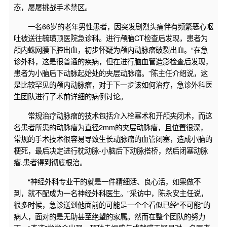
态，屡屡挑战手术禁区。
一名66岁的老年男性患者，因突发剧烈头痛伴有频繁恶心呕
吐被送往毓璜顶医院急诊科。进行颅脑CT检查后发现，患者为
颅内蛛网膜下腔出血，初步怀疑为颅内动脉瘤破裂出血。“在急
诊外科，这是很普通的疾病，但在进行脑血管造影检查后发现，
患者为小脑后下动脉起始处的夹层动脉瘤。”陈主任介绍说，这
是比较罕见的颅内动脉瘤，对于下一步该如何治疗，急诊外科医
生团队进行了术前详细的病例讨论。
常规治疗动脉瘤的技术包括介入栓塞术和开颅夹闭术，而这
名患者所患的动脉瘤为直径2mm的夹层动脉瘤，且位置很深，
常规的手术技术很容易导致生长动脉瘤的血管闭塞，造成小脑的
梗死，最后决定进行枕动脉-小脑后下动脉搭桥，然后闭塞动脉
瘤,患者得到彻底根治。
“神经外科专业干的就是一件精细活、良心活，如果做不
到，就不配成为一名神经外科医生。”采访中，陈永安主任说，
很多时候，急诊送到他面前的可能是一个个看似已经“不可能”的
病人，面对的是无助甚至绝望的家属。然而在整个团队的努力