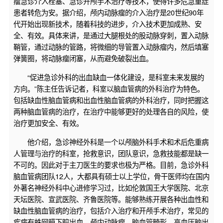
瘤急诊介入栓塞、急诊开颅手术治疗等技术，使得许多危急重症
患者转危为安。据介绍，颅内动脉瘤的介入治疗是20世纪90年
代开始出现新技术，随着科技的进步，介入技术更加成熟、安
全、有效。具体来讲，是通过大腿根处的股动脉穿刺，置入动脉
鞘管，通过动脉的管路，将微细的导管置入动脉瘤内，然后填塞
弹簧圈，将动脉瘤闭塞，从而避免破裂出血。
“促进急诊外科的出血缺血一体化建设，是科室未来发展的
方向。”陈主任告诉记者，科室以脑血管病的外科治疗为特色。
包括缺血性脑血管病和出血性脑血管病的外科治疗，同时把握这
两种脑血管病的治疗，在治疗中能够更好的处理各自的风险，使
治疗更加安全、有效。
他介绍，急诊神经外科是一个以颅脑外科手术和术后危重病
人管理与治疗的科室，抢救意识，团队意识，急救技能都是缺一
不可的。因此对于主刀医生的要求也极为严格。目前，急诊外科
脑血管病团队12人，大都具有硕士以上学位，骨干医师均在国内
外著名神经外科中心进修学习过，比如伦敦国王大学医院、北京
天坛医院、宣武医院、齐鲁医院等。能够熟练开展各种出血性和
缺血性脑血管病的治疗，包括介入治疗和开颅手术治疗，常见的
疾病有蛛网膜下腔出血、颅内动脉瘤、脑血管畸形、高血压脑出