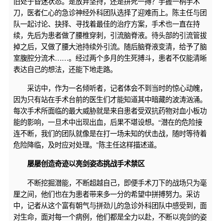
旧处于昏迷状态。是放弃坚持，还是拼死一搏？手握一柄手术
刀，医者仁心的急诊神经外科团队选择了迎难而上。陈主任与团
队一起讨论、抉择、寻找着最佳的治疗方案，手术也一直在持
续，先后为患者做了腰椎穿刺，引流脑脊液。待头部的引流管拔
掉之后，又做了腰大池持续外引流。随后脑脊液变清，给予了脑
室腹腔分流术……。经过两个多月的生死搏斗，患者不仅能清晰
表达自己的想法，还能下地走路。
采访中，作为一名倾听者，记者体会不到当时的惊心动魄，
因为只有站在手术台前的医生们才能知道其中暗藏的波涛汹涌。
每次手术所面临的最大威胁就是来自患者受双抗药物对血小板功
能的影响，一旦术中出现出血，后果不堪设想。“潜在的危险接
连不断，我们的团队就像是在打一场未知的伏击战，随时等待着
危险降临，及时应对处理。”陈主任这样描述道。
屡屡创造奇迹以亮剑姿态挑战手术禁区
不断挖掘潜能，不断超越自己，即便手术刀下的战场只为毫
厘之间，他们也在为患者带来多一分的希望中拼搏努力。采访
中，记者从这个富有朝气与拼劲儿的急诊外科团队中感受到，面
对生命，面对每一个病例，他们都是全力以赴，不断以亮剑的姿