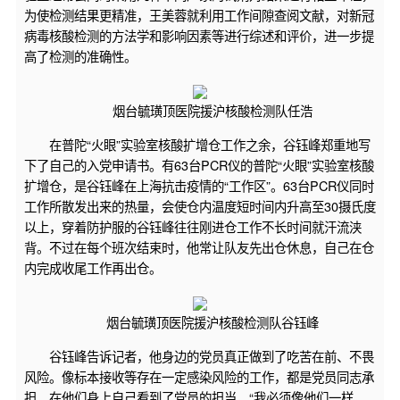
为使检测结果更精准，王美蓉就利用工作间隙查阅文献，对新冠
病毒核酸检测的方法学和影响因素等进行综述和评价，进一步提
高了检测的准确性。
烟台毓璜顶医院援沪核酸检测队任浩
在普陀“火眼”实验室核酸扩增仓工作之余，谷钰峰郑重地写
下了自己的入党申请书。有63台PCR仪的普陀“火眼”实验室核酸
扩增仓，是谷钰峰在上海抗击疫情的“工作区”。63台PCR仪同时
工作所散发出来的热量，会使仓内温度短时间内升高至30摄氏度
以上，穿着防护服的谷钰峰往往刚进仓工作不长时间就汗流浃
背。不过在每个班次结束时，他常让队友先出仓休息，自己在仓
内完成收尾工作再出仓。
烟台毓璜顶医院援沪核酸检测队谷钰峰
谷钰峰告诉记者，他身边的党员真正做到了吃苦在前、不畏
风险。像标本接收等存在一定感染风险的工作，都是党员同志承
担，在他们身上自己看到了党员的担当，“我必须像他们一样，