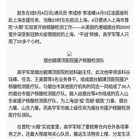
胶东在线5月4日讯(通讯员 李成修 李凌峰)4月3日凌晨接到
赴上海支援任务、当晚23时左右抵达上海，4日便进入上海市普
陀“火眼”实验室开始核酸检测工作——从美丽的港城烟台到2000
里外深受新冠肺炎疫情困扰的上海，“平战”转换，高学军等人只
用了20多个小时。
烟台毓璜顶医院援沪核酸检测队
高学军是烟台毓璜顶医院检验科副主任，此次他带领该科谷
钰峰、任浩、王美蓉等3名业务骨干，组成烟台毓璜顶医院援沪
核酸检测医疗队，与烟台市其他医疗机构的同志一同组成了30人
的烟台市援沪核酸检测医疗队，融入由烟台等4市组成的百人山
东省援沪核酸检测医疗队，为上海战“疫”贡献“毓医”力量、烟台
力量、山东力量。而高学军也被上级任命为烟台市援沪核酸检测
医疗队领队。
在普陀“火眼”实验室里，高学军除了要统筹仓内仓外各项事
务之外，还最大限度地关心队员，搬运生活物资上楼、分发生活