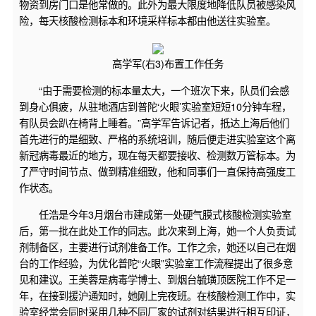
物资到房门口是他常做的。此外为最大限度地降低队员被感染风
险，每天核酸检测标本和环境采样标本都由他送往实验室。
高学军(右3)布置工作任务
“由于需要检测的标本量太大，一个班次下来，队员们会感
到身心俱疲，从驻地酒店到普陀‘火眼’实验室短短10分钟车程，
有队员会趴在椅背上睡着。”高学军告诉记者，抵达上海后他们
首先进行的是细致、严格的系统培训，随后便走进实验室这个离
新冠病毒最近的地方，现在每天都要接收、检测数万管标本。为
了严守时间节点、做到精准细致，他和同事们一直保持高强度工
作状态。
任浩是今年3月烟台市建成第一处硬气膜式核酸检测实验室
后，第一批在此处工作的同志。此次来到上海，她一个人负责试
剂制备区，主要进行试剂准备工作。工作之余，她还以自己在烟
台的工作经验，为优化普陀“火眼”实验室工作流程提出了很多意
见和建议。王美蓉是病毒学博士、到烟台毓璜顶医院工作不足一
年，在接到援沪通知时，她刚上完夜班。在核酸检测工作中，实
验室经常会同时采用几种不同厂家的试剂对结果进行相互印证，