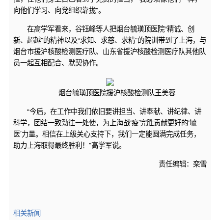
向他们学习、向党组织靠拢”。
在高学军看来，谷钰峰等人把烟台毓璜顶医院“精诚、创
新、超越”的精神以及“求知、求慈、求精”的院训带到了上海，与
烟台市援沪核酸检测医疗队、山东省援沪核酸检测医疗队其他队
员一起互相配合、默契协作。
烟台毓璜顶医院援沪核酸检测队王美蓉
“今后，在工作中我们依旧要讲担当、讲奉献、讲纪律、讲
科学，团结一致劲往一处使，为上海战‘疫’完胜贡献更好的‘毓
医’力量。相信在上级关心支持下，我们一定能圆满完成任务，
助力上海取得最终胜利！”高学军说。
责任编辑：栾雪
相关新闻