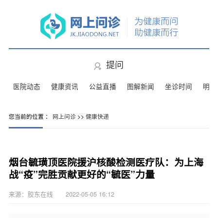
提问
医院动态
健康资讯
公益直播
图解新闻
坐诊时间
明星
您当前的位置 ：
网上问诊
>>
健康快递
烟台毓璜顶医院援沪核酸检测医疗队：为上海
战“疫”完胜贡献更好的“毓医”力量
来源：胶东在线 2022-05-05 16:12