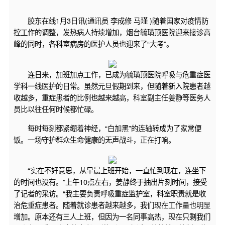
胶东在线1月3日讯(通讯员 李成修 马瑾 )随着国家对疫情防
控工作的调整，发热病人持续增加，烟台毓璜顶医院迎来接诊高
峰的同时，各科室病房的医护人员也迎来了“大考”。
连日来，加班加点工作，已成为毓璜顶医院呼吸与危重症医
学科一线医护的日常。虽然元旦假期到来，但随着新入院患者越
收越多，重症患者的比例也越来越高，科室副主任姜静等医务人
员比以往任何时候都忙碌。
每时每刻都紧绷着神经，“白加黑”的连轴转成为了家常便
饭。一场守护群众生命健康的无声战斗，正在打响。
“实在不好意思，从早晨上班开始，一直忙到现在，连坐下
的时间也没有。”上午10点左右，姜静终于抽出片刻时间，接受
了记者的采访。“我主要负责呼吸重症监护室，科室职责就是收
治危重症患者。随着就诊患者越来越多，我们现在工作量也明显
增加。原本还有三人上班，但因为一名同事高热，现在只剩我们