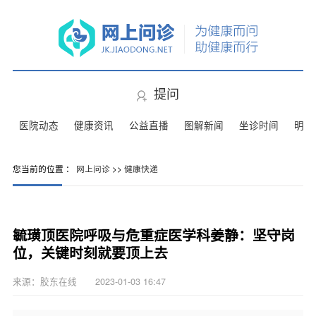
提问
医院动态
健康资讯
公益直播
图解新闻
坐诊时间
明星
您当前的位置 ：
网上问诊
>>
健康快递
毓璜顶医院呼吸与危重症医学科姜静：坚守岗
位，关键时刻就要顶上去
来源：胶东在线 2023-01-03 16:47