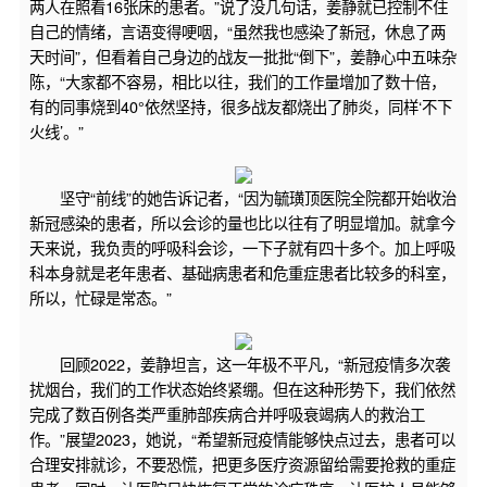
两人在照看16张床的患者。”说了没几句话，姜静就已控制不住
自己的情绪，言语变得哽咽，“虽然我也感染了新冠，休息了两
天时间”，但看着自己身边的战友一批批“倒下”，姜静心中五味杂
陈，“大家都不容易，相比以往，我们的工作量增加了数十倍，
有的同事烧到40°依然坚持，很多战友都烧出了肺炎，同样‘不下
火线’。”
坚守“前线”的她告诉记者，“因为毓璜顶医院全院都开始收治
新冠感染的患者，所以会诊的量也比以往有了明显增加。就拿今
天来说，我负责的呼吸科会诊，一下子就有四十多个。加上呼吸
科本身就是老年患者、基础病患者和危重症患者比较多的科室，
所以，忙碌是常态。”
回顾2022，姜静坦言，这一年极不平凡，“新冠疫情多次袭
扰烟台，我们的工作状态始终紧绷。但在这种形势下，我们依然
完成了数百例各类严重肺部疾病合并呼吸衰竭病人的救治工
作。”展望2023，她说，“希望新冠疫情能够快点过去，患者可以
合理安排就诊，不要恐慌，把更多医疗资源留给需要抢救的重症