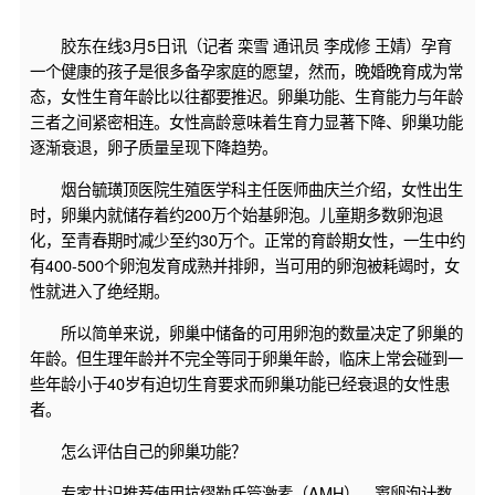
胶东在线3月5日讯（记者 栾雪 通讯员 李成修 王婧）孕育
一个健康的孩子是很多备孕家庭的愿望，然而，晚婚晚育成为常
态，女性生育年龄比以往都要推迟。卵巢功能、生育能力与年龄
三者之间紧密相连。女性高龄意味着生育力显著下降、卵巢功能
逐渐衰退，卵子质量呈现下降趋势。
烟台毓璜顶医院生殖医学科主任医师曲庆兰介绍，女性出生
时，卵巢内就储存着约200万个始基卵泡。儿童期多数卵泡退
化，至青春期时减少至约30万个。正常的育龄期女性，一生中约
有400-500个卵泡发育成熟并排卵，当可用的卵泡被耗竭时，女
性就进入了绝经期。
所以简单来说，卵巢中储备的可用卵泡的数量决定了卵巢的
年龄。但生理年龄并不完全等同于卵巢年龄，临床上常会碰到一
些年龄小于40岁有迫切生育要求而卵巢功能已经衰退的女性患
者。
怎么评估自己的卵巢功能？
专家共识推荐使用抗缪勒氏管激素（AMH）、窦卵泡计数