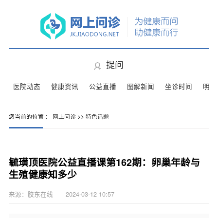
提问
医院动态
健康资讯
公益直播
图解新闻
坐诊时间
明星
您当前的位置 ：
网上问诊
>>
特色话题
毓璜顶医院公益直播课第162期：卵巢年龄与
生殖健康知多少
来源：胶东在线 2024-03-12 10:57