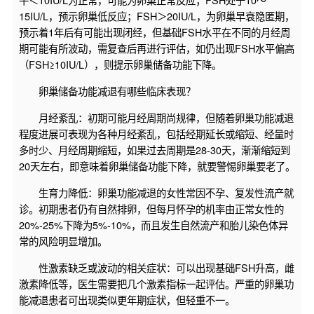
15IU/L，预示卵巢低反应；FSH＞20IU/L，为卵巢早衰隐匿期，
预示着1年后有可能出现闭经，但基础FSH水平在不同的月经周
期可能有所波动，需复查后再进行评估，如仍出现FSH水平偏高
（FSH≥10IU/L），则提示卵巢储备功能下降。
卵巢储备功能减退有哪些临床表现？
月经紊乱：初期可能月经周期尚规律，但随着卵巢功能减退
程度进展可表现为各种月经紊乱，包括经期延长或缩短、经量时
多时少、月经周期缩短，如果过去周期是28-30天，渐渐缩短到
20天左右，即意味着卵巢储备功能下降，就要警惕卵巢要老了。
生育力降低：卵巢功能减退的女性常因不孕、复发性流产就
诊。初期患者仍有自然排卵，但每月怀孕的机率由正常女性的
20%-25%下降为5%-10%，而且发生自然流产和胎儿染色体异
常的风险明显增加。
性激素缺乏或波动的相关症状：可以出现基础FSH升高，雌
激素降低等，医生需要把几个激素指标一起评估。严重的卵巢功
能减退患者可出现类似更年期症状，但轻重不一。