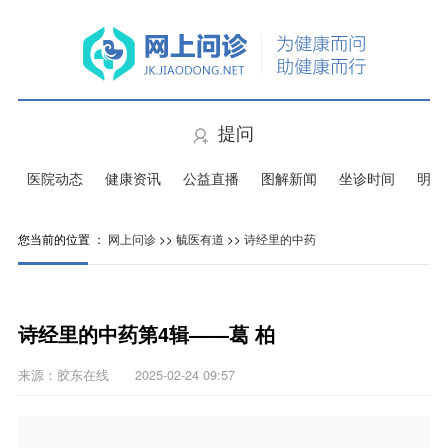
提问
医院动态
健康资讯
公益直播
图解新闻
坐诊时间
明星
您当前的位置 ：
网上问诊
>>
毓医有道
>>
诗经里的中药
诗经里的中药第4辑——葛 柏
来源：胶东在线 2025-02-24 09:57