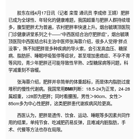
胶东在线4月17日讯（记者 栾雪 通讯员 李成修 王婧）肥胖
已成为全球性、年轻化的健康难题，我国超重与肥胖人群持续增
多，腹型肥胖尤为普遍，农村肥胖率快速上升。烟台毓璜顶医院
门诊健康讲堂系列之十——“中西医结合治疗肥胖症”，烟台毓璜
顶医院中西医结合科主治中医师张海蓉介绍，很多人觉得“胖点
没事”，殊不知肥胖是多种疾病的导火索，会引发高血压、糖尿
病、脂肪肝、睡眠呼吸暂停等症状，甚至增加患癌症、不孕不育
等风险，青少年肥胖还可能导致性早熟、2型糖尿病等问题，科
学减重刻不容缓。
张海蓉介绍，肥胖并非简单的体重超标，而是体内脂肪过度
堆积的慢性代谢病。我国常用
判断：18.5-24为正常，24-28
BMI
属超重，≥28即为肥胖；同时看腰围，男性＞90cm、女性＞
85cm多为中心性肥胖，这类肥胖患代谢疾病风险更高。
西医认为，肥胖是遗传、饮食、运动、睡眠等多因素共同作
用的结果，单纯节食、吃减肥药易反弹，且难减内脏脂肪，手
术、代餐等方法也存在局限。