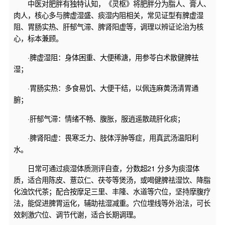
中医对肥胖有独特认知，《灵枢》将肥胖分为脂人、膏人、
肉人，核心多与脾虚湿盛、痰湿内阻相关，常见证型有脾虚湿
阻、胃肠实热、肝郁气滞、脾肾阳虚等，调理以辨证论治为核
心，标本兼顾。
·脾虚湿阻：身体困重、大便稀溏，用参苓白术散健脾祛
湿；
·胃肠实热：多食易饥、大便干结，以佩连麻黄汤清胃通
腑；
·肝郁气滞：情绪不畅、腹胀，服逍遥散疏肝化痰；
·脾肾阳虚：畏寒乏力、肢体浮肿等症，用真武汤温阳利
水。
日常可通过痰湿体质测评自查，分数超21 分多为痰湿体
质，适合用陈皮、薏苡仁、茯苓等煲汤，或喝健脾祛湿饮、降脂
化浊饮代茶；配合按摩足三里、丰隆、水道等穴位，坚持摩腹疗
法，能促进脾胃运化，辅助祛湿减重。穴位埋线等外治法，可长
效刺激穴位、调节代谢，适合长期调理。