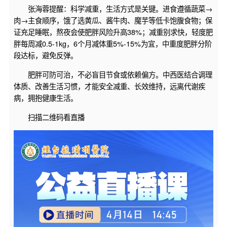
张海蓉提醒：科学减重，生活方式是关键。进食遵循蔬菜→
肉→主食顺序，饿了选黄瓜、酱牛肉、魔芋等低卡饱腹食物；保
证充足睡眠，熬夜会使肥胖风险升高38%；减重别求快，轻度肥
胖每周减0.5-1kg，6个月减体重5%-15%为宜，中重度肥胖分阶
段达标，避免反弹。
肥胖可防可治，不必盲目节食或依赖偏方。中西医结合调理
体质、改善生活习惯，才能安全减重、长效维持，远离代谢疾
病，拥抱健康生活。
扫描二维码看直播