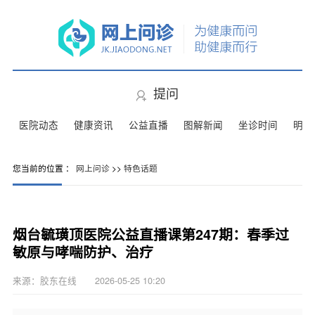
提问
医院动态
健康资讯
公益直播
图解新闻
坐诊时间
明星
您当前的位置 ：
网上问诊
>>
特色话题
烟台毓璜顶医院公益直播课第247期：春季过
敏原与哮喘防护、治疗
来源：胶东在线 2026-05-25 10:20