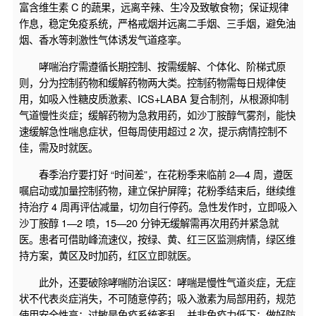
富含维生素 C 的蔬果，远离辛辣、生冷及致敏食物；保证规律
作息，稳定免疫系统，严格戒烟并远离二手烟、三手烟，避免油
烟、香水等刺激性气体诱发气道痉挛。
哮喘治疗需遵循长期控制、按需缓解、个体化、阶梯式原
则，分为控制药物和缓解药物两大类。控制药物需每日规律使
用，如吸入性糖皮质激素、ICS+LABA 复合制剂，从根源抑制
气道慢性炎症；缓解药物为急救用药，如沙丁胺醇气雾剂，能快
速缓解急性喘息症状，但每周使用超过 2 次，提示病情控制不
佳，需及时就医。
春季治疗要打好 “时间差”，在花粉季来临前 2—4 周，遵医
嘱启动或加量控制药物，建立保护屏障；花粉季结束后，继续维
持治疗 4 周再评估减量，切勿自行停药。急性发作时，立即吸入
沙丁胺醇 1—2 喷，15—20 分钟无缓解需再次用药并紧急就
医。患者可借助峰流速仪，按绿、黄、红三区监测病情，绿区维
持方案，黄区及时加药，红区立即就医。
此外，还要破除哮喘防治误区：哮喘是慢性气道炎症，无症
状不代表炎症消失，不可随意停药；吸入激素为局部用药，规范
使用安全性高；过敏是免疫系统紊乱，并非免疫力低下；做好防