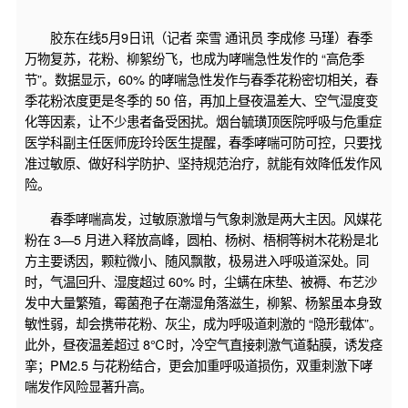
胶东在线5月9日讯（记者 栾雪 通讯员 李成修 马瑾）春季
万物复苏，花粉、柳絮纷飞，也成为哮喘急性发作的 “高危季
节”。数据显示，60% 的哮喘急性发作与春季花粉密切相关，春
季花粉浓度更是冬季的 50 倍，再加上昼夜温差大、空气湿度变
化等因素，让不少患者备受困扰。烟台毓璜顶医院呼吸与危重症
医学科副主任医师庞玲玲医生提醒，春季哮喘可防可控，只要找
准过敏原、做好科学防护、坚持规范治疗，就能有效降低发作风
险。
春季哮喘高发，过敏原激增与气象刺激是两大主因。风媒花
粉在 3—5 月进入释放高峰，圆柏、杨树、梧桐等树木花粉是北
方主要诱因，颗粒微小、随风飘散，极易进入呼吸道深处。同
时，气温回升、湿度超过 60% 时，尘螨在床垫、被褥、布艺沙
发中大量繁殖，霉菌孢子在潮湿角落滋生，柳絮、杨絮虽本身致
敏性弱，却会携带花粉、灰尘，成为呼吸道刺激的 “隐形载体”。
此外，昼夜温差超过 8℃时，冷空气直接刺激气道黏膜，诱发痉
挛；PM2.5 与花粉结合，更会加重呼吸道损伤，双重刺激下哮
喘发作风险显著升高。