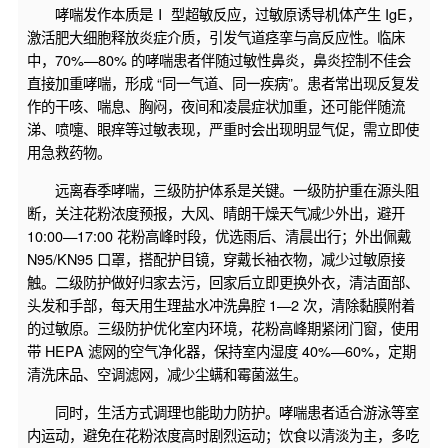
哮喘发作本质是Ⅰ 型超敏反应，过敏原诱导机体产生 IgE，
激活肥大细胞释放炎症介质，引发气道痉挛与高反应性。临床
中，70%—80% 的哮喘患者伴随过敏性鼻炎，鼻炎控制不佳会
直接加重哮喘，形成 “同一气道、同一疾病”。患者常出现反复发
作的干咳、喘息、胸闷，夜间和凌晨症状加重，还可能伴随流
涕、喷嚏、眼痒等过敏表现，严重时会出现明显气促，需立即使
用急救药物。
远离春季哮喘，三级防护体系是关键。一级防护重在源头阻
断，关注花粉浓度预报，大风、晴朗干燥天气减少外出，避开
10:00—17:00 花粉高峰时段，优选雨后、清晨出行；外出佩戴
N95/KN95 口罩，搭配护目镜，穿戴长袖衣物，减少过敏原接
触。二级防护做好归家去污，回家后立即更换外衣，清洁面部、
头发和手部，每天用生理盐水冲洗鼻腔 1—2 次，清除黏膜附着
的过敏原。三级防护优化室内环境，花粉高峰期紧闭门窗，使用
带 HEPA 滤网的空气净化器，保持室内湿度 40%—60%，定期
清洗床品、空调滤网，减少尘螨和霉菌滋生。
同时，生活方式调理也能助力防护。哮喘患者适合游泳等室
内运动，避免在花粉浓度高时剧烈运动；饮食以清淡为主，多吃