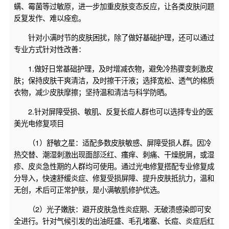
螨、霉菌等过敏原，进一步加重皮肤变态反应，让各类皮肤问题
反复发作、难以痊愈。
针对小满时节的皮肤困扰，除了做好基础护理，还可以通过
专业方式针对性改善：
1.做好日常基础护理，及时增减衣物，避免冷热骤变刺激皮
肤；保持皮肤干爽清洁，及时擦干汗液；选择宽松、透气的棉质
衣物，减少皮肤摩擦；坚持温和清洁与科学防晒。
2.针对屏障受损、敏肌、反复长痘人群也可以选择专业的医
美光电修复项目
（1）舒敏之星：适配多数皮肤敏感、屏障受损人群。因冷
热交替、潮湿刺激出现面部泛红、瘙痒、刺痛、干燥脱屑，或湿
疹、皮炎急性期的人群均可使用。通过光电修复搭配专业修复成
分导入，快速舒缓炎症、修复受损屏障、提升皮肤抵抗力，温和
无创，术后可正常护肤，是小满敏肌修护优选。
（2）光子嫩肤：避开皮肤急性炎症期、无破溃感染即可安
全进行。针对气候引发的出油旺盛、毛孔堵塞、长痘、炎症后红