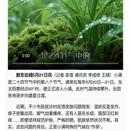
（记者 栾雪 通讯员 李成修 王婧）小满
胶东在线5月21日讯
是二十四节气中的第八个节气，通常在每年5月20日—21日，当
太阳黄经达60°时，便正式进入小满。此时气温持续攀升，全国
各地逐步向盛夏过渡。
近期，不少市民就诊时反馈皮肤问题频发：湿疹反复发作、
痱子密集出现、脚气加重瘙痒，还有人莫名长痘、面部泛红刺
痒……即便坚持规范护肤、严格防晒，肌肤依然状况不断。其
实，这些问题的背后，正是小满特殊的气候在“作祟”。