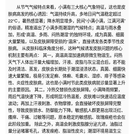
从节气气候特点来看，小满有三大核心气象特征，这也是皮
肤病高发的核心诱因：气温持续升高，多地日间气温稳定超过
22℃，暑热感显著；降水明显增多，民间“小满小满，江满河满”
的俗语，精准道出了小满多雨潮湿的气候特点；高温与雨水叠
加，形成“高温、多雨、闷热潮湿”的独特环境，成为真菌、细菌
大量繁殖，以及皮肤屏障受损的“温床”，直接诱发各类季节性皮
肤病。 从皮肤科临床角度分析，这种气候诱发皮肤问题的核心
机制主要有两点： 其一，高温高湿加速病原微生物滋生。闷热
天气下人体出汗量大幅增加，汗液、皮脂与灰尘混合后，若不能
及时清洁、蒸发，皮肤会长期处于潮湿浸渍状态，真菌、细菌快
速大量繁殖，极易引发足癣、体癣、毛囊炎、湿疹、痱子等感染
性、炎症性皮肤病，这也是小满时节此类皮肤病就诊量显著上升
的主要原因。 其二，冷热交替损伤皮肤屏障。小满降雨频繁，
雨后气温快速下降，形成明显冷热温差，皮肤难以快速适应温度
波动；再加上汗液刺激、衣物摩擦，会直接破坏皮肤屏障完整
性，导致皮肤锁水、防御能力下降。敏感肌人群更易出现泛红、
瘙痒、干痛、过敏等问题，原本稳定的敏感肌、玫瑰痤疮也会在
此阶段加重。 除此之外，高温会刺激皮脂腺分泌亢进，油脂过
量分泌堵塞毛孔，诱发痤疮、脂溢性皮炎；潮湿环境易滋生尘